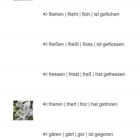
fliehen | flieht | floh | ist geflohen
fließen | fließt | floss | ist geflossen
fressen | frisst | fraß | hat gefressen
frieren | friert | fror | hat gefroren
gären | gärt | gor | ist gegoren