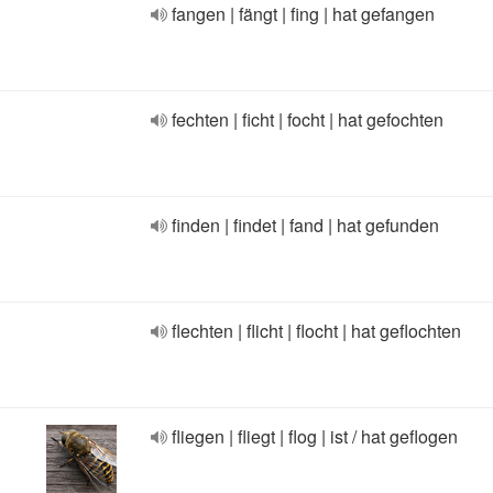
fangen | fängt | fing | hat gefangen
fechten | ficht | focht | hat gefochten
finden | findet | fand | hat gefunden
flechten | flicht | flocht | hat geflochten
fliegen | fliegt | flog | ist / hat geflogen