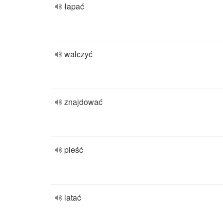
łapać
walczyć
znajdować
pleść
latać