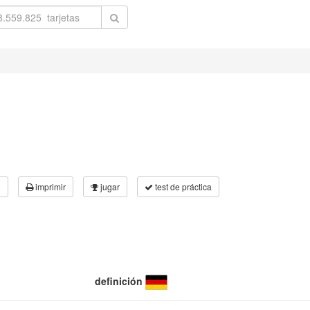
3
imprimir
jugar
test de práctica
definición