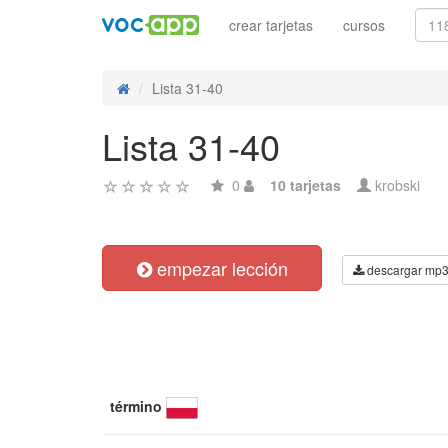
crear tarjetas
cursos
Lista 31-40
Lista 31-40
0
10 tarjetas
krobski
empezar lección
descargar mp
término