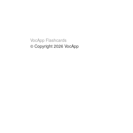
VocApp Flashcards
© Copyright 2026 VocApp
02-798 Mielczarskiego 8/58
Warsaw, Poland (EU)