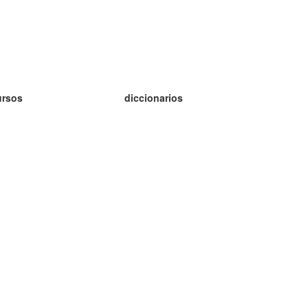
ursos
diccionarios
tudio inglés
tudio alemán
tudio francés
tudio ruso
tudio noruego
tudio sueco
h Programu Operacyjnego Inteligentny