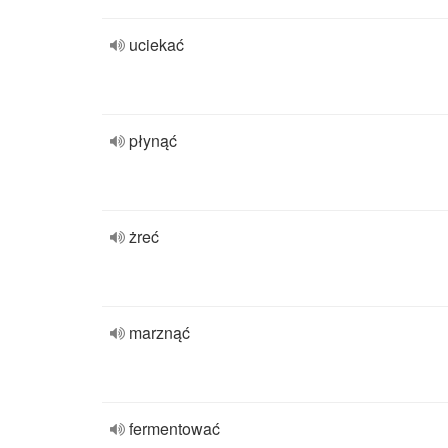
uciekać
płynąć
żreć
marznąć
fermentować