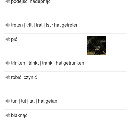
podejść, nadepnąć
treten | tritt | trat | ist / hat getreten
pić
trinken | trinkt | trank | hat getrunken
robić, czynić
tun | tut | tat | hat getan
blaknąć