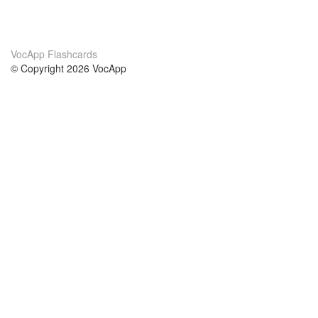
VocApp Flashcards
© Copyright 2026 VocApp
02-798 Mielczarskiego 8/58
Warsaw, Poland (EU)
Acerca de Nosotros
condiciones
nuestro equipo
100% Garantía
blog
política de privacidad
prácticas Erasmus+
condiciones
prácticas a distancia
GDPR