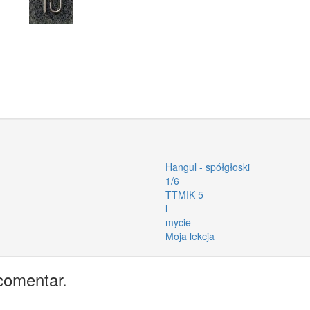
Hangul - spółgłoski
1/6
TTMIK 5
l
mycie
Moja lekcja
comentar.