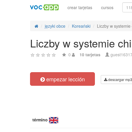
crear tarjetas
cursos
języki obce
Koreański
Liczby w systemie
Liczby w systemie ch
0
10 tarjetas
guest1631
empezar lección
descargar mp
término