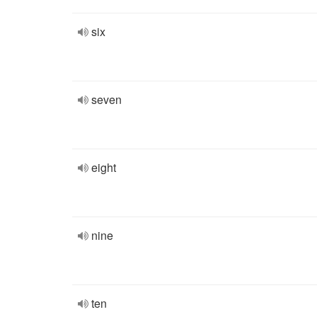
six
seven
eight
nine
ten