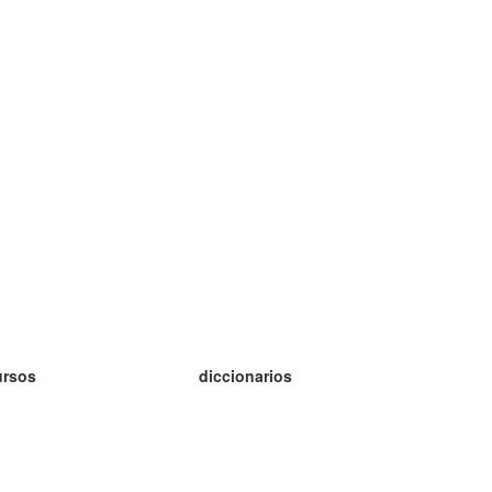
ursos
diccionarios
tudio inglés
tudio alemán
tudio francés
tudio ruso