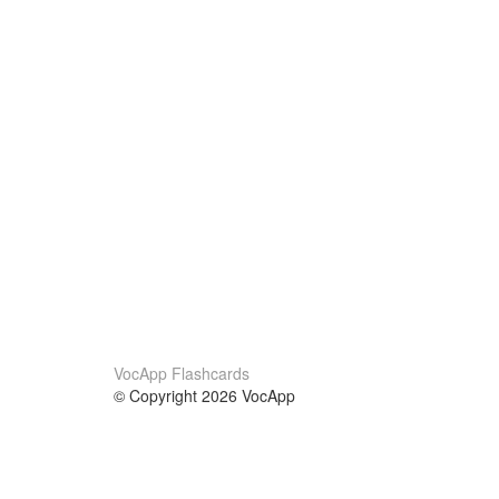
VocApp Flashcards
© Copyright 2026 VocApp
02-798 Mielczarskiego 8/58
Warsaw, Poland (EU)