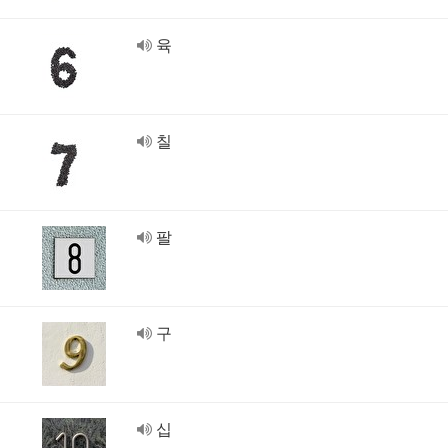
육
칠
팔
구
십