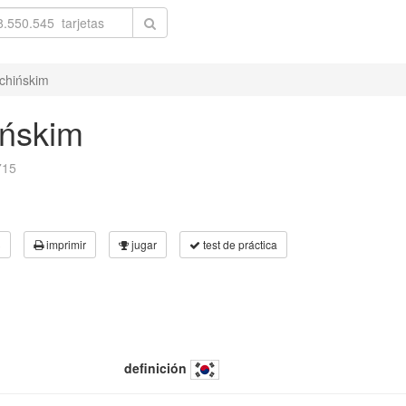
 chińskim
ińskim
715
3
imprimir
jugar
test de práctica
definición