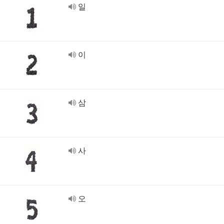
일
이
삼
사
오