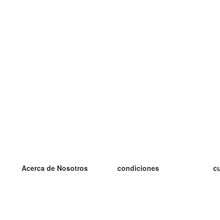
Acerca de Nosotros
condiciones
c
nuestro equipo
100% Garantía
es
blog
política de privacidad
es
prácticas Erasmus+
condiciones
es
prácticas a distancia
GDPR
es