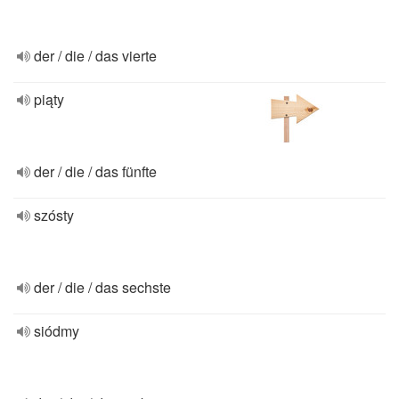
der / die / das vierte
piąty
der / die / das fünfte
szósty
der / die / das sechste
siódmy