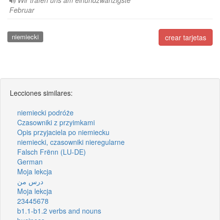
Wir trafen uns am einundzwanzigste
Februar
niemiecki
crear tarjetas
Lecciones similares:
niemiecki podróże
Czasowniki z przyimkami
Opis przyjaciela po niemiecku
niemiecki, czasowniki nieregularne
Falsch Frënn (LU-DE)
German
Moja lekcja
درس من
Moja lekcja
23445678
b1.1-b1.2 verbs and nouns