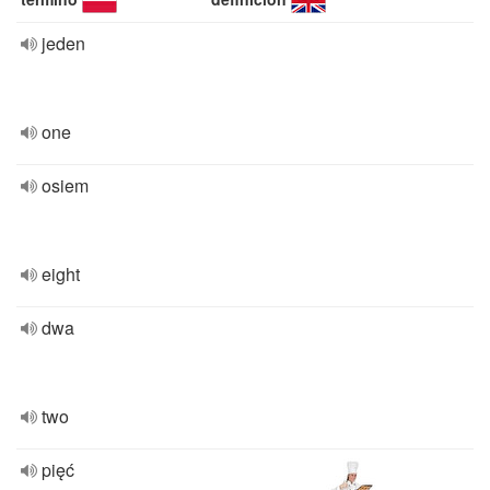
jeden
one
osiem
eight
dwa
two
pięć