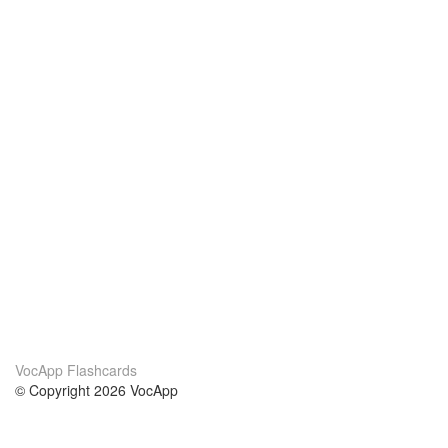
VocApp Flashcards
© Copyright 2026 VocApp
02-798 Mielczarskiego 8/58