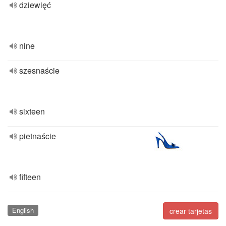
dziewięć
nine
szesnaście
sixteen
pietnaście
fifteen
English
crear tarjetas