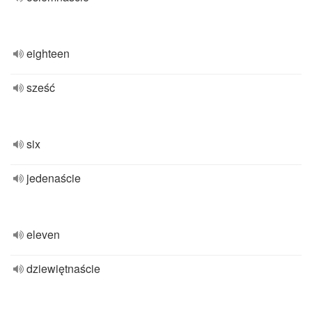
eighteen
sześć
six
jedenaście
eleven
dziewiętnaście