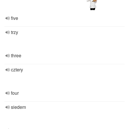
five
trzy
three
cztery
four
siedem