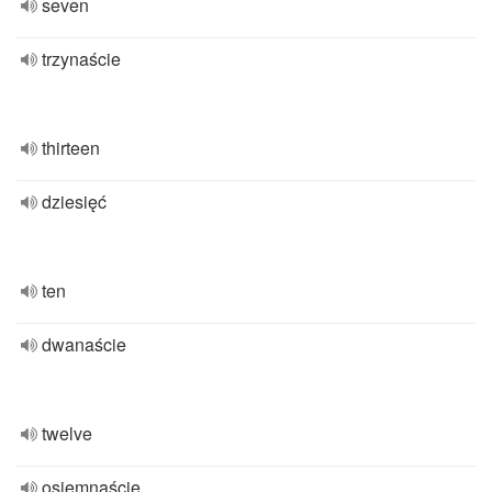
seven
trzynaście
thirteen
dziesięć
ten
dwanaście
twelve
osiemnaście