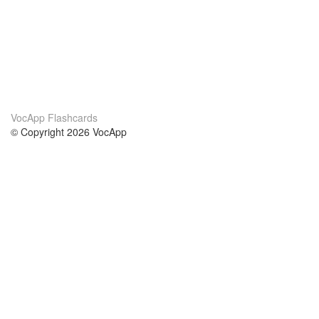
VocApp Flashcards
© Copyright 2026 VocApp
02-798 Mielczarskiego 8/58
Warsaw, Poland (EU)
Acerca de Nosotros
condiciones