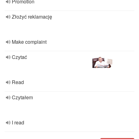
Promotion
Złożyć reklamację
Make complaint
Czytać
Read
Czytałem
I read