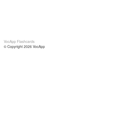
VocApp Flashcards
© Copyright 2026 VocApp
02-798 Mielczarskiego 8/58
Warsaw, Poland (EU)
Acerca de Nosotros
condiciones