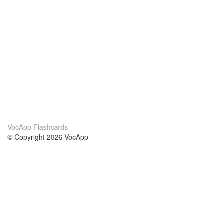
VocApp Flashcards
© Copyright 2026 VocApp
02-798 Mielczarskiego 8/58
Warsaw, Poland (EU)