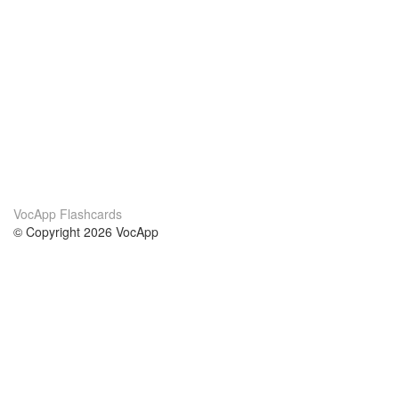
VocApp Flashcards
© Copyright 2026 VocApp
02-798 Mielczarskiego 8/58
Warsaw, Poland (EU)