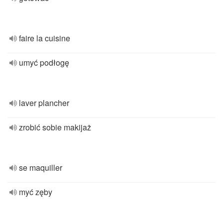
faire la cuisine
umyć podłogę
laver plancher
zrobić sobie makijaż
se maquiller
myć zęby