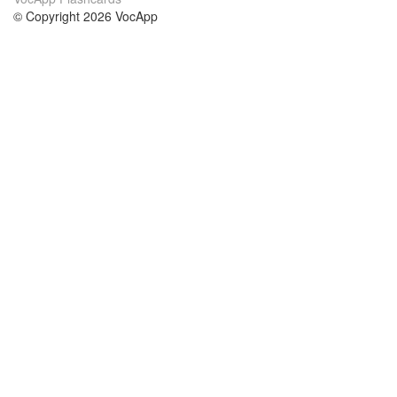
© Copyright 2026 VocApp
02-798 Mielczarskiego 8/58
Warsaw, Poland (EU)
Acerca de Nosotros
condiciones
nuestro equipo
100% Garantía
blog
política de privacidad
prácticas Erasmus+
condiciones
prácticas a distancia
GDPR
Contacto
cursos
contáctanos
estudio inglés
Ayuda
estudio alemán