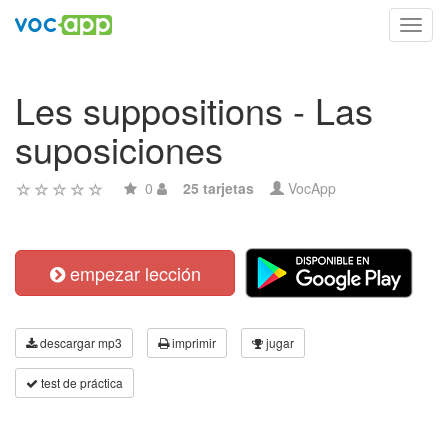
Toggl
navig
Les suppositions - Las
suposiciones
0
25 tarjetas
VocApp
empezar lección
descargar mp3
imprimir
jugar
test de práctica