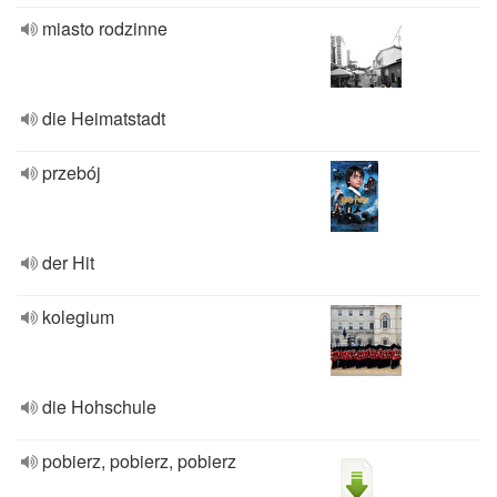
miasto rodzinne
die Heimatstadt
przebój
der Hit
kolegium
die Hohschule
pobierz, pobierz, pobierz