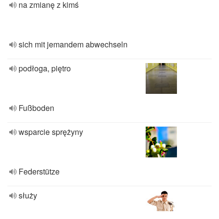
na zmianę z kimś
sich mit jemandem abwechseln
podłoga, piętro
Fußboden
wsparcie sprężyny
Federstütze
służy