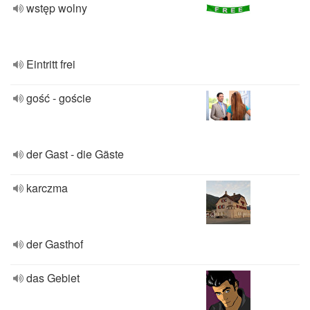
wstęp wolny
Eintritt frei
gość - goście
der Gast - die Gäste
karczma
der Gasthof
das Gebiet