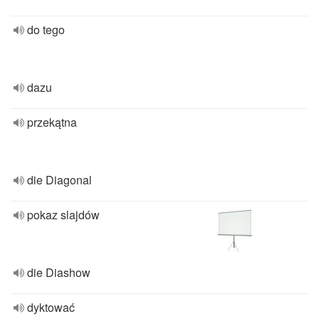
do tego
dazu
przekątna
die Diagonal
pokaz slajdów
die Diashow
dyktować