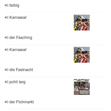
farbig
Karnawał
der Fasching
Karnawał
die Fastnacht
pchli targ
der Flohmarkt