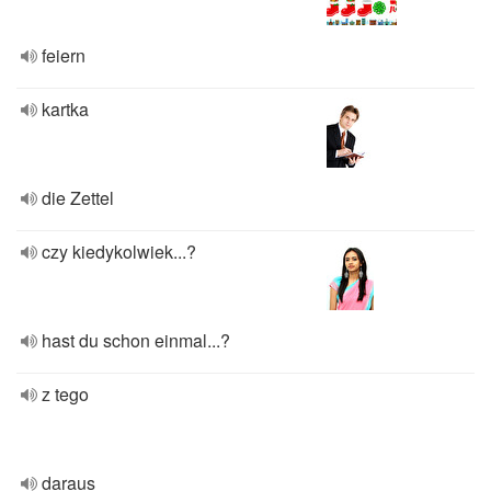
feiern
kartka
die Zettel
czy kiedykolwiek...?
hast du schon einmal...?
z tego
daraus