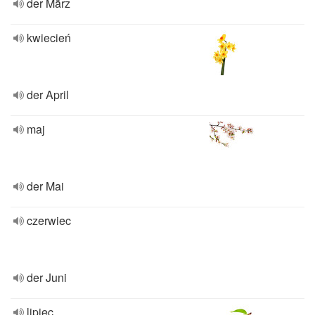
der März
kwiecień
der April
maj
der Mai
czerwiec
der Juni
lipiec