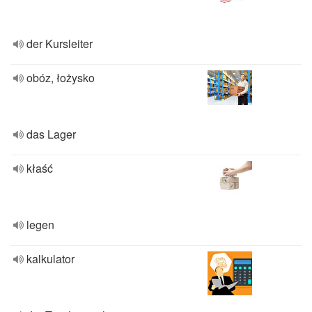
der Kursleiter
obóz, łożysko
das Lager
kłaść
legen
kalkulator