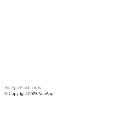
VocApp Flashcards
© Copyright 2026 VocApp
02-798 Mielczarskiego 8/58
Warsaw, Poland (EU)