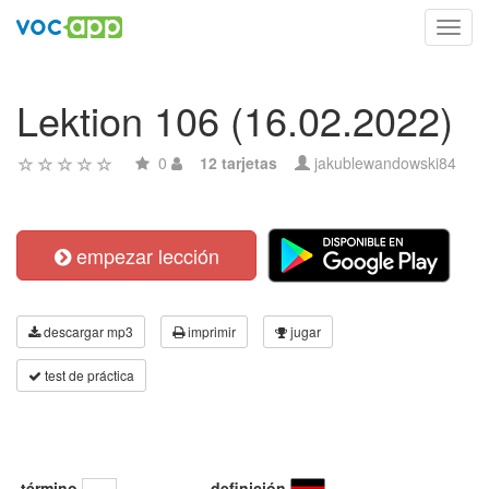
Toggl
navig
Lektion 106 (16.02.2022)
0
12 tarjetas
jakublewandowski84
empezar lección
descargar mp3
imprimir
jugar
test de práctica
término
definición