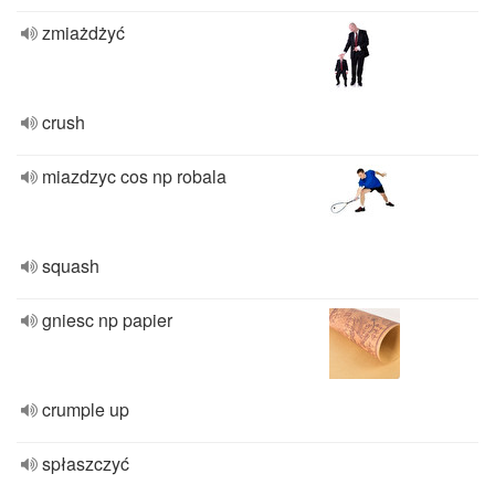
zmiażdżyć
crush
miazdzyc cos np robala
squash
gniesc np papier
crumple up
spłaszczyć