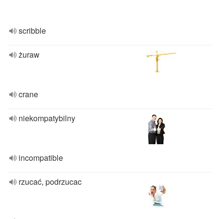
scribble
żuraw
crane
niekompatybilny
incompatible
rzucać, podrzucac