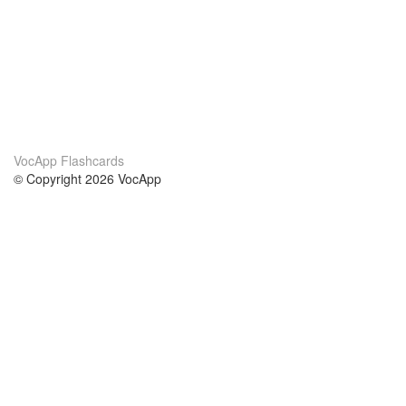
VocApp Flashcards
© Copyright 2026 VocApp
02-798 Mielczarskiego 8/58
Warsaw, Poland (EU)
Acerca de Nosotros
condiciones