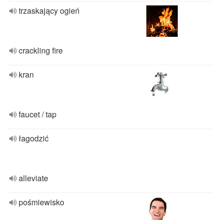
trzaskający ogień
crackling fire
kran
faucet / tap
łagodzić
alleviate
pośmiewisko