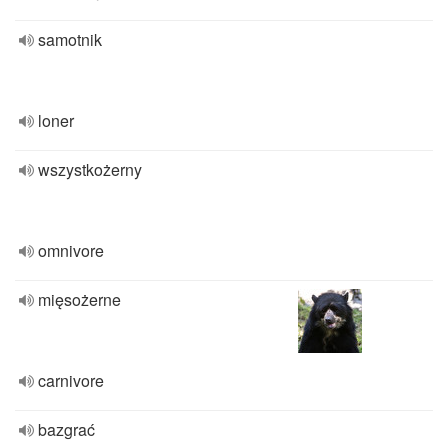
samotnik
loner
wszystkożerny
omnivore
mięsożerne
carnivore
bazgrać