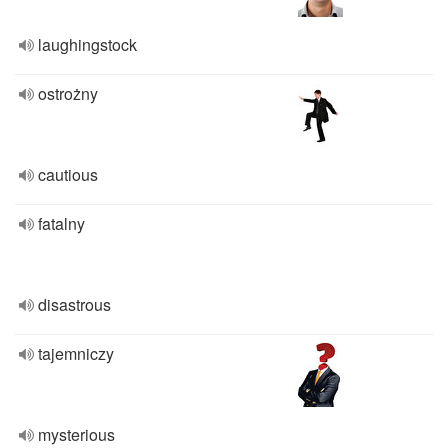
laughingstock
ostrożny
cautious
fatalny
disastrous
tajemniczy
mysterious