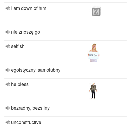
I am down of him
nie znoszę go
selfish
egoistyczny, samolubny
helpless
bezradny, bezsilny
unconstructive