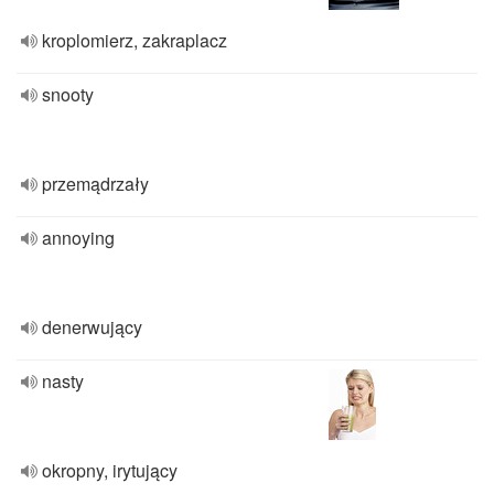
kroplomierz, zakraplacz
snooty
przemądrzały
annoying
denerwujący
nasty
okropny, irytujący