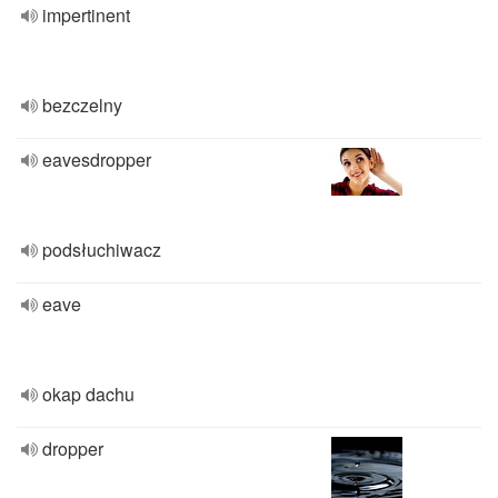
impertinent
bezczelny
eavesdropper
podsłuchiwacz
eave
okap dachu
dropper