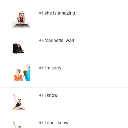
she is amazing
Marinette, wait
I'm sorry
I know
I don't know