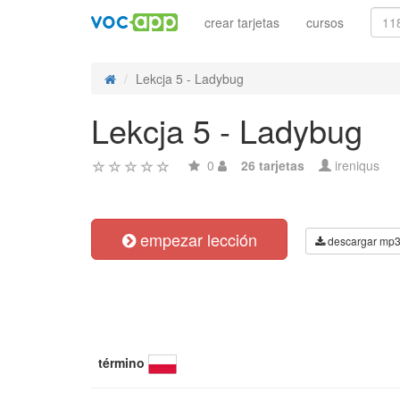
crear tarjetas
cursos
Lekcja 5 - Ladybug
Lekcja 5 - Ladybug
0
26 tarjetas
ireniqus
empezar lección
descargar mp
término