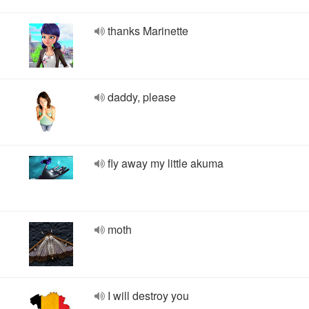
thanks Marinette
daddy, please
fly away my little akuma
moth
I will destroy you