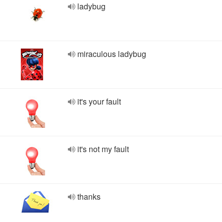
ladybug
miraculous ladybug
it's your fault
it's not my fault
thanks