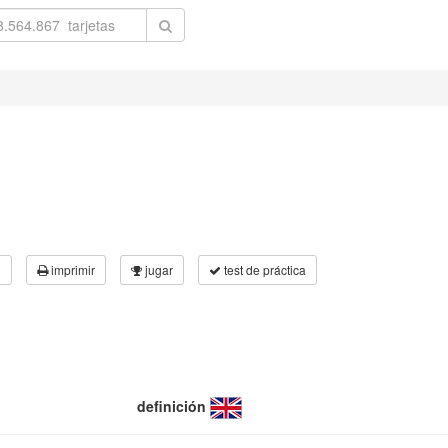
3
imprimir
jugar
test de práctica
definición