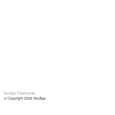
VocApp Flashcards
© Copyright 2026 VocApp
02-798 Mielczarskiego 8/58
Warsaw, Poland (EU)