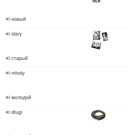
новый
stary
старый
młody
молодой
długi