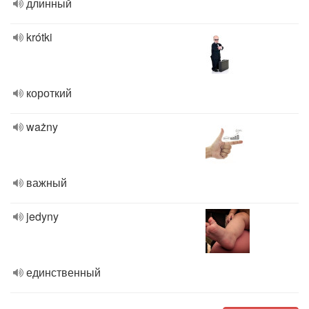
длинный
krótki
короткий
ważny
важный
jedyny
единственный