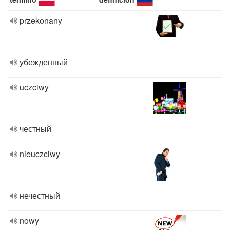
przekonany
убежденный
uczciwy
честный
nieuczciwy
нечестный
nowy