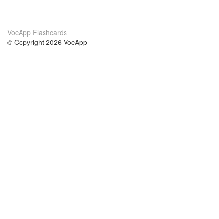
VocApp Flashcards
© Copyright 2026 VocApp
02-798 Mielczarskiego 8/58
Warsaw, Poland (EU)
Acerca de Nosotros
condiciones
nuestro equipo
100% Garantía
blog
política de privacidad
prácticas Erasmus+
condiciones
prácticas a distancia
GDPR
Contacto