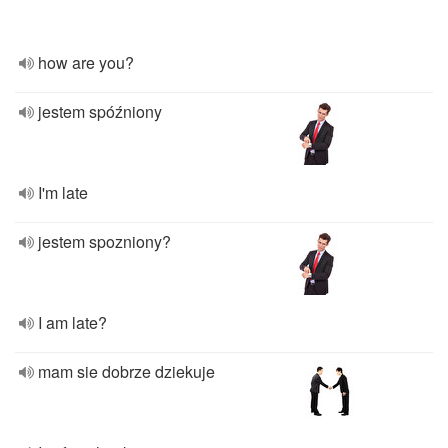
how are you?
jestem spóźniony
I'm late
jestem spozniony?
I am late?
mam sie dobrze dziekuje