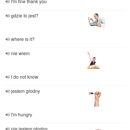
I'm fine thank you
gdzie to jest?
where is it?
nie wiem
I do not know
jestem głodny
I'm hungry
nie jestem głodny