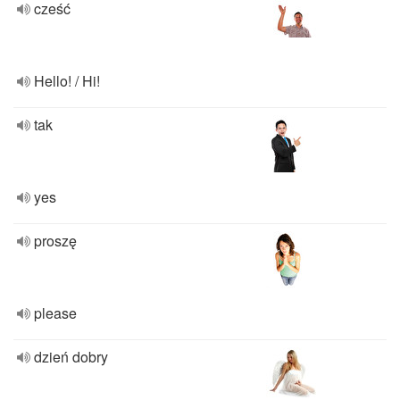
cześć
Hello! / Hi!
tak
yes
proszę
please
dzień dobry