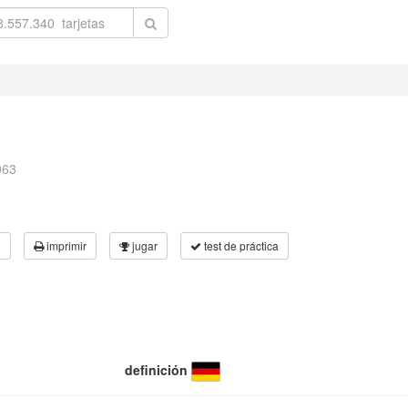
063
3
imprimir
jugar
test de práctica
definición