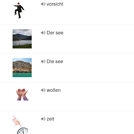
vorsicht
Der see
Die see
wollen
zeit