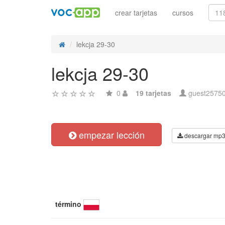
crear tarjetas
cursos
lekcja 29-30
lekcja 29-30
0
19 tarjetas
guest2575
empezar lección
descargar mp
término