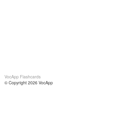
VocApp Flashcards
© Copyright 2026 VocApp
02-798 Mielczarskiego 8/58
Warsaw, Poland (EU)