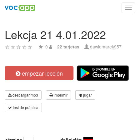
Toggl
navig
Lekcja 21 4.01.2022
0
22 tarjetas
dawidmarek957
empezar lección
descargar mp3
imprimir
jugar
test de práctica
término
definición