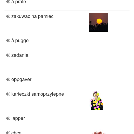
å prate
zakuwac na pamiec
å pugge
zadania
oppgaver
karteczki samoprzylepne
lapper
chcę