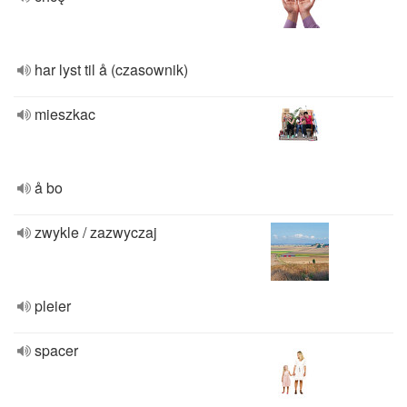
har lyst til å (czasownik)
mieszkac
å bo
zwykle / zazwyczaj
pleier
spacer