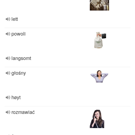
lett
powoli
langsomt
głośny
høyt
rozmawiać