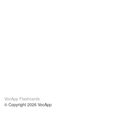
VocApp Flashcards
© Copyright 2026 VocApp
02-798 Mielczarskiego 8/58
Warsaw, Poland (EU)