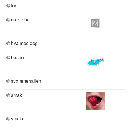
tur
co z tobą
hva med deg
basen
svømmehallen
smak
smake