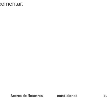
comentar.
Acerca de Nosotros
condiciones
c
nuestro equipo
100% Garantía
es