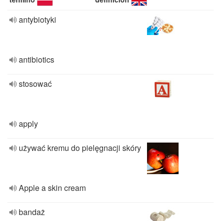
antybiotyki
antibiotics
stosować
apply
używać kremu do pielęgnacji skóry
Apple a skin cream
bandaż