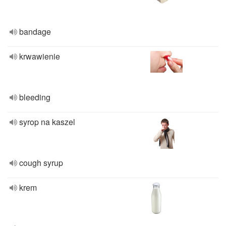
bandage
krwawienie
bleeding
syrop na kaszel
cough syrup
krem