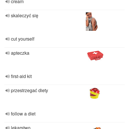
cream
skaleczyć się
cut yourself
apteczka
first-aid kit
przestrzegać diety
follow a diet
lekarstwo