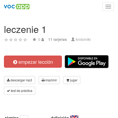
Toggl
navig
leczenie 1
0
11 tarjetas
krolomiki
empezar lección
descargar mp3
imprimir
jugar
test de práctica
término
definición