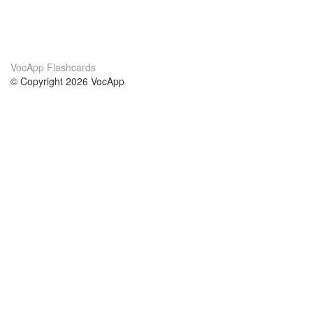
VocApp Flashcards
© Copyright 2026 VocApp
02-798 Mielczarskiego 8/58
Warsaw, Poland (EU)
Acerca de Nosotros
condiciones
nuestro equipo
100% Garantía
blog
política de privacidad
prácticas Erasmus+
condiciones
prácticas a distancia
GDPR