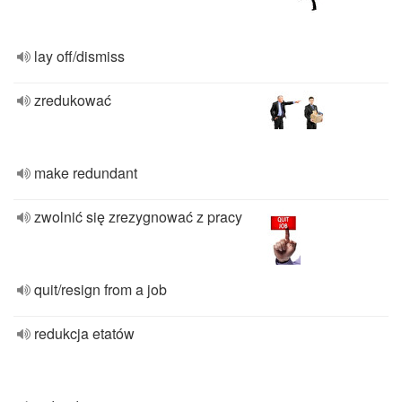
lay off/dismiss
zredukować
make redundant
zwolnić się zrezygnować z pracy
quit/resign from a job
redukcja etatów