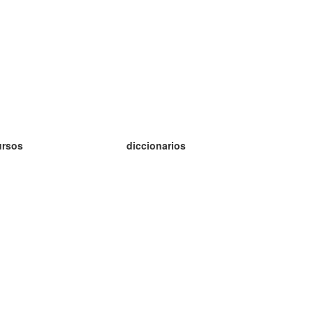
ursos
diccionarios
tudio inglés
tudio alemán
tudio francés
tudio ruso
tudio noruego
tudio sueco