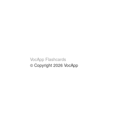
VocApp Flashcards
© Copyright 2026 VocApp
02-798 Mielczarskiego 8/58
Warsaw, Poland (EU)