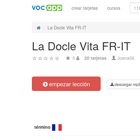
crear tarjetas
cursos
La Docle Vita FR-IT
La Docle Vita FR-IT
0
20 tarjetas
Joana06
empezar lección
descargar mp
término