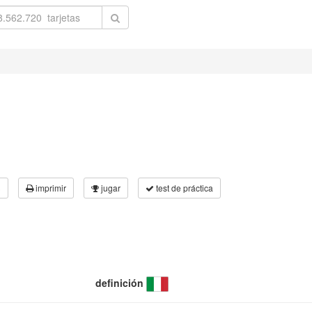
3
imprimir
jugar
test de práctica
definición