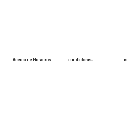
Acerca de Nosotros
condiciones
c
nuestro equipo
100% Garantía
es
blog
política de privacidad
es
prácticas Erasmus+
condiciones
es
prácticas a distancia
GDPR
es
es
Contacto
Más
es
contáctanos
tarjetas nuevas
algunos blogs
Ayuda
catálogo
Preguntas frecuentes