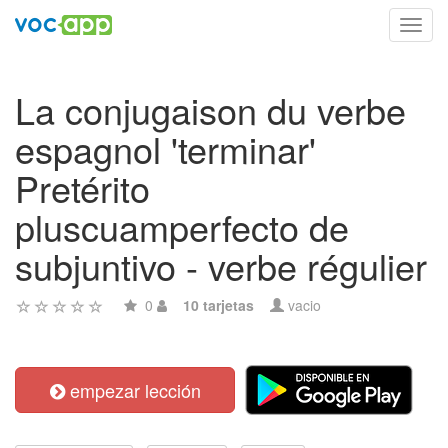
Toggl
navig
La conjugaison du verbe
espagnol 'terminar'
Pretérito
pluscuamperfecto de
subjuntivo - verbe régulier
0
10 tarjetas
vacio
empezar lección