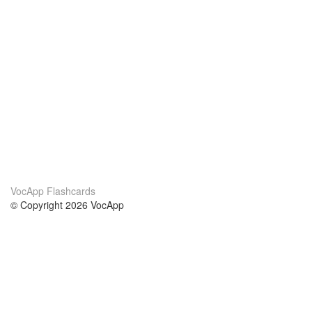
VocApp Flashcards
© Copyright 2026 VocApp
02-798 Mielczarskiego 8/58
Warsaw, Poland (EU)