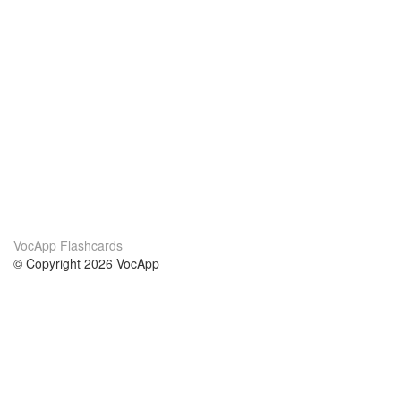
VocApp Flashcards
© Copyright 2026 VocApp
02-798 Mielczarskiego 8/58
Warsaw, Poland (EU)