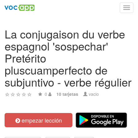
Toggl
navig
La conjugaison du verbe
espagnol 'sospechar'
Pretérito
pluscuamperfecto de
subjuntivo - verbe régulier
0
10 tarjetas
vacio
empezar lección