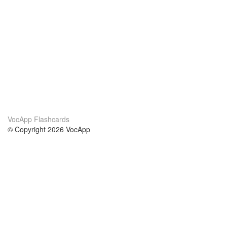
VocApp Flashcards
© Copyright 2026 VocApp
02-798 Mielczarskiego 8/58
Warsaw, Poland (EU)