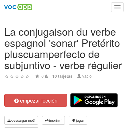
Toggl
navig
La conjugaison du verbe
espagnol 'sonar' Pretérito
pluscuamperfecto de
subjuntivo - verbe régulier
0
10 tarjetas
vacio
empezar lección
descargar mp3
imprimir
jugar