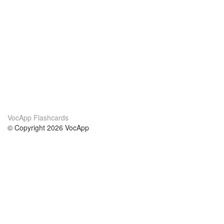
VocApp Flashcards
© Copyright 2026 VocApp
02-798 Mielczarskiego 8/58
Warsaw, Poland (EU)