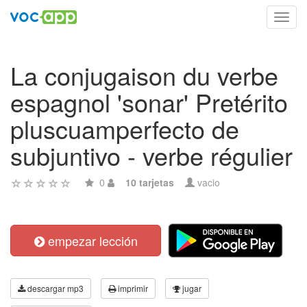
Toggl
navig
La conjugaison du verbe
espagnol 'sonar' Pretérito
pluscuamperfecto de
subjuntivo - verbe régulier
0
10 tarjetas
vacio
empezar lección
descargar mp3
imprimir
jugar