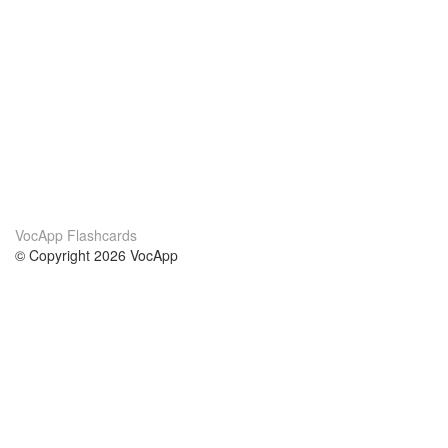
VocApp Flashcards
© Copyright 2026 VocApp
02-798 Mielczarskiego 8/58
Warsaw, Poland (EU)