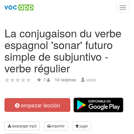
Toggl
navig
La conjugaison du verbe
espagnol 'sonar' futuro
simple de subjuntivo -
verbe régulier
0
10 tarjetas
vacio
empezar lección
descargar mp3
imprimir
jugar