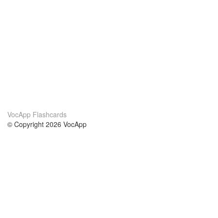
VocApp Flashcards
© Copyright 2026 VocApp
02-798 Mielczarskiego 8/58
Warsaw, Poland (EU)