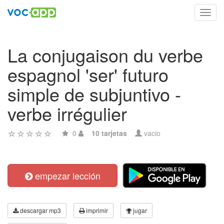
Toggl
navig
La conjugaison du verbe
espagnol 'ser' futuro
simple de subjuntivo -
verbe irrégulier
0
10 tarjetas
vacio
empezar lección
descargar mp3
imprimir
jugar