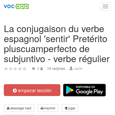
Toggl
navig
La conjugaison du verbe
espagnol 'sentir' Pretérito
pluscuamperfecto de
subjuntivo - verbe régulier
0
10 tarjetas
vacio
empezar lección
descargar mp3
imprimir
jugar