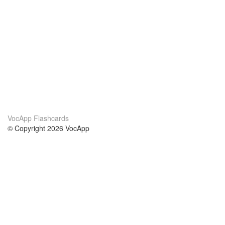
VocApp Flashcards
© Copyright 2026 VocApp
02-798 Mielczarskiego 8/58
Warsaw, Poland (EU)