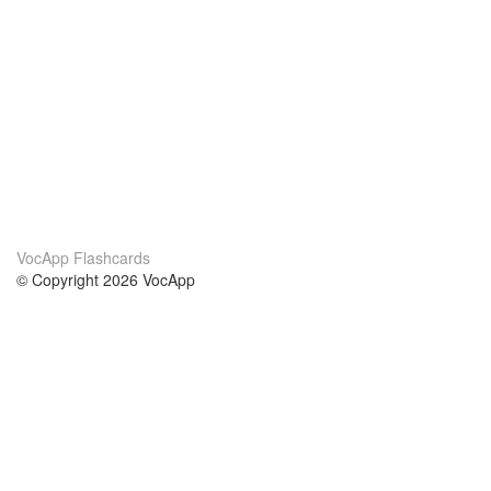
VocApp Flashcards
© Copyright 2026 VocApp
02-798 Mielczarskiego 8/58
Warsaw, Poland (EU)