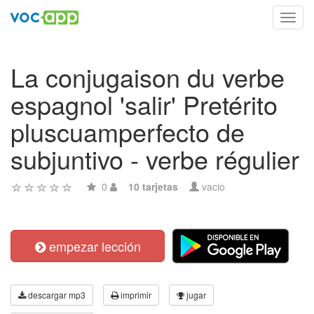
Toggl
navig
La conjugaison du verbe
espagnol 'salir' Pretérito
pluscuamperfecto de
subjuntivo - verbe régulier
0
10 tarjetas
vacio
empezar lección
descargar mp3
imprimir
jugar