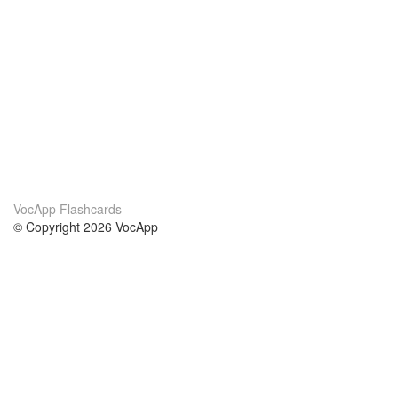
VocApp Flashcards
© Copyright 2026 VocApp
02-798 Mielczarskiego 8/58
Warsaw, Poland (EU)