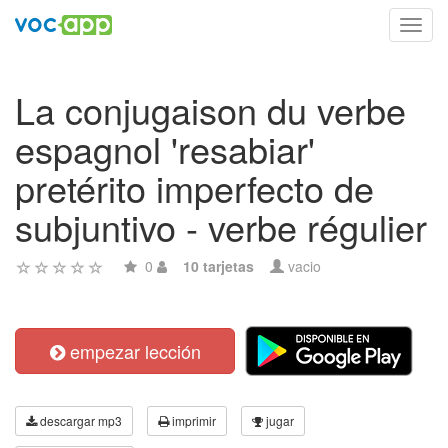
Toggl
navig
La conjugaison du verbe
espagnol 'resabiar'
pretérito imperfecto de
subjuntivo - verbe régulier
0
10 tarjetas
vacio
empezar lección
descargar mp3
imprimir
jugar