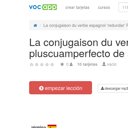
crear tarjetas
cursos
La conjugaison du verbe espagnol 'redundar' Pr
La conjugaison du ver
pluscuamperfecto de s
0
10 tarjetas
vacio
empezar lección
descargar mp
término