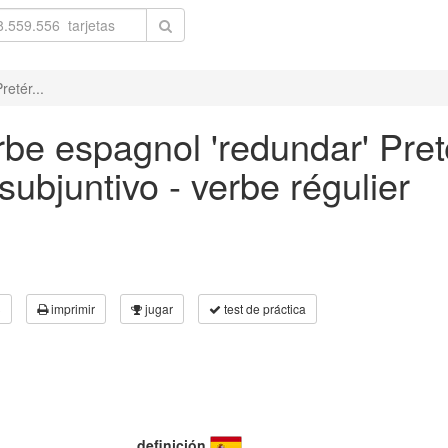
etér...
be espagnol 'redundar' Pret
ubjuntivo - verbe régulier
3
imprimir
jugar
test de práctica
definición