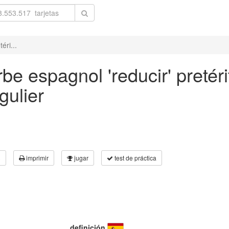
éri...
be espagnol 'reducir' pretér
gulier
3
imprimir
jugar
test de práctica
definición