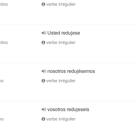
ntivo
verbe irrégulier
Usted redujese
ntivo
verbe irrégulier
nosotros redujésemos
vo
verbe irrégulier
vosotros redujeseis
vo
verbe irrégulier