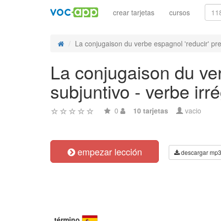
crear tarjetas
cursos
La conjugaison du verbe espagnol 'reducir' pret
La conjugaison du ver
subjuntivo - verbe irré
0
10 tarjetas
vacio
empezar lección
descargar mp
término