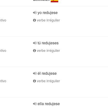
yo redujese
ntivo
verbe irrégulier
tú redujeses
ntivo
verbe irrégulier
él redujese
ntivo
verbe irrégulier
ella redujese