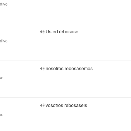
ntivo
Usted rebosase
ntivo
nosotros rebosásemos
vo
vosotros rebosaseis
vo