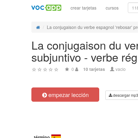
crear tarjetas
cursos
La conjugaison du verbe espagnol 'rebosar' pre
La conjugaison du ver
subjuntivo - verbe rég
0
10 tarjetas
vacio
empezar lección
descargar mp
término