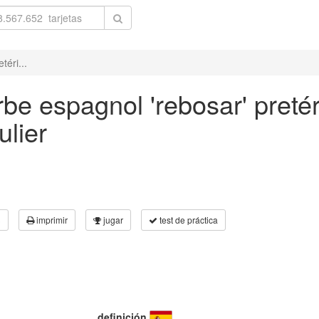
téri...
be espagnol 'rebosar' pretér
ulier
3
imprimir
jugar
test de práctica
definición