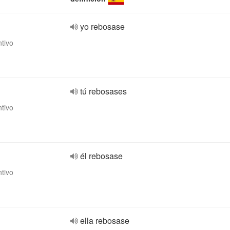
yo rebosase
ntivo
tú rebosases
ntivo
él rebosase
ntivo
ella rebosase