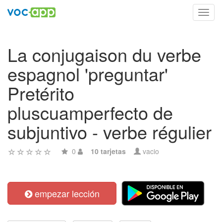
Toggl
navig
La conjugaison du verbe
espagnol 'preguntar'
Pretérito
pluscuamperfecto de
subjuntivo - verbe régulier
0
10 tarjetas
vacio
empezar lección