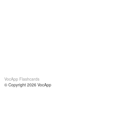
VocApp Flashcards
© Copyright 2026 VocApp
02-798 Mielczarskiego 8/58
Warsaw, Poland (EU)