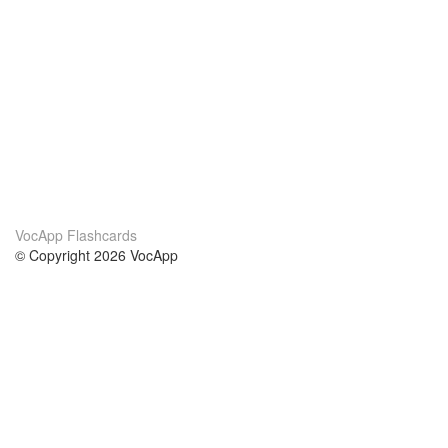
VocApp Flashcards
© Copyright 2026 VocApp
02-798 Mielczarskiego 8/58
Warsaw, Poland (EU)