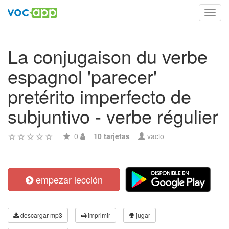
Toggl
navig
La conjugaison du verbe
espagnol 'parecer'
pretérito imperfecto de
subjuntivo - verbe régulier
0
10 tarjetas
vacio
empezar lección
descargar mp3
imprimir
jugar