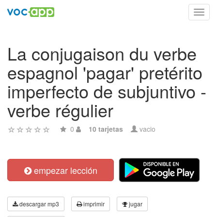
Toggl
navig
La conjugaison du verbe
espagnol 'pagar' pretérito
imperfecto de subjuntivo -
verbe régulier
0
10 tarjetas
vacio
empezar lección
descargar mp3
imprimir
jugar