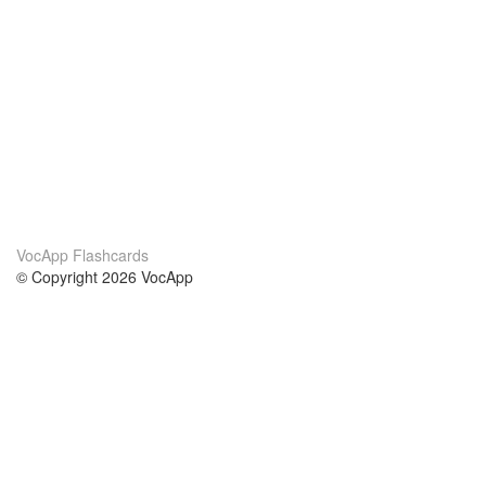
VocApp Flashcards
© Copyright 2026 VocApp
02-798 Mielczarskiego 8/58
Warsaw, Poland (EU)