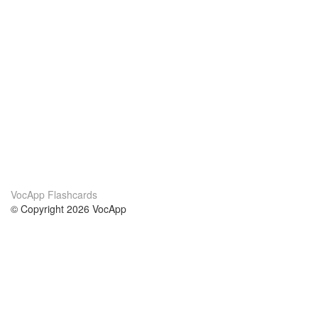
VocApp Flashcards
© Copyright 2026 VocApp
02-798 Mielczarskiego 8/58
Warsaw, Poland (EU)