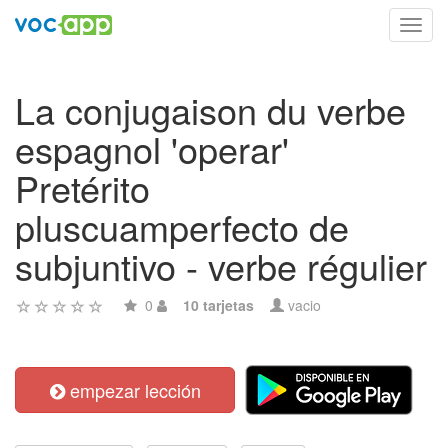
Toggl
navig
La conjugaison du verbe
espagnol 'operar'
Pretérito
pluscuamperfecto de
subjuntivo - verbe régulier
0
10 tarjetas
vacio
empezar lección