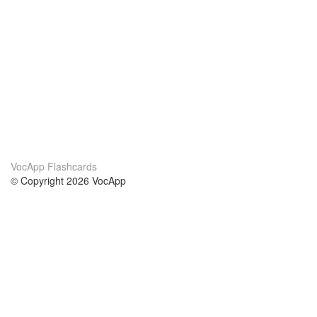
VocApp Flashcards
© Copyright 2026 VocApp
02-798 Mielczarskiego 8/58
Warsaw, Poland (EU)