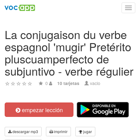
Toggl
navig
La conjugaison du verbe
espagnol 'mugir' Pretérito
pluscuamperfecto de
subjuntivo - verbe régulier
0
10 tarjetas
vacio
empezar lección
descargar mp3
imprimir
jugar