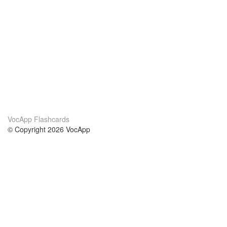
VocApp Flashcards
© Copyright 2026 VocApp
02-798 Mielczarskiego 8/58
Warsaw, Poland (EU)