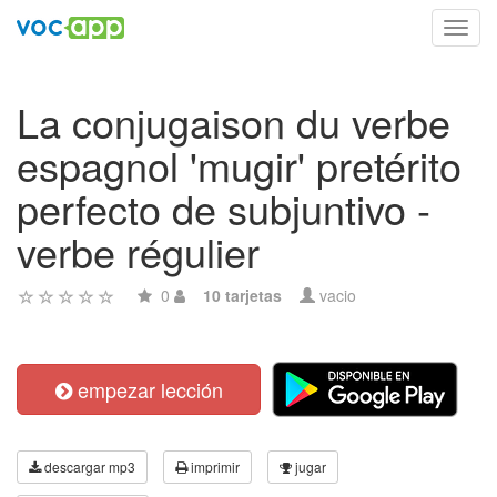
Toggl
navig
La conjugaison du verbe
espagnol 'mugir' pretérito
perfecto de subjuntivo -
verbe régulier
0
10 tarjetas
vacio
empezar lección
descargar mp3
imprimir
jugar