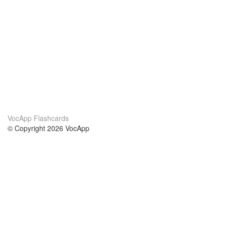
VocApp Flashcards
© Copyright 2026 VocApp
02-798 Mielczarskiego 8/58
Warsaw, Poland (EU)