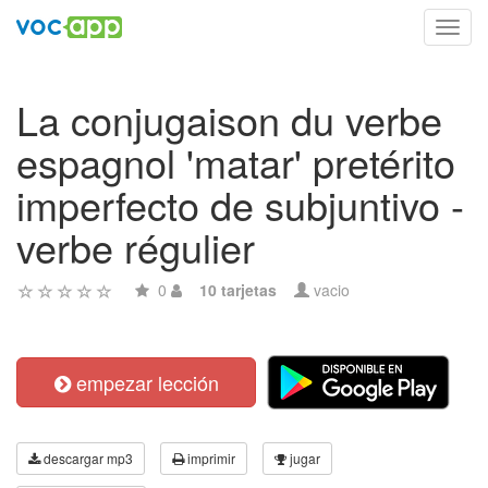
Toggl
navig
La conjugaison du verbe
espagnol 'matar' pretérito
imperfecto de subjuntivo -
verbe régulier
0
10 tarjetas
vacio
empezar lección
descargar mp3
imprimir
jugar