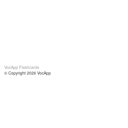
VocApp Flashcards
© Copyright 2026 VocApp
02-798 Mielczarskiego 8/58
Warsaw, Poland (EU)