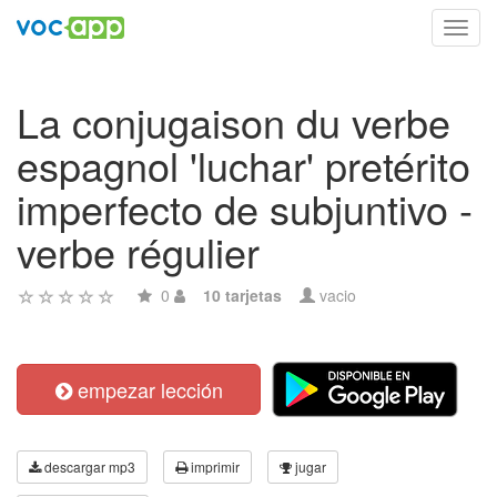
Toggl
navig
La conjugaison du verbe
espagnol 'luchar' pretérito
imperfecto de subjuntivo -
verbe régulier
0
10 tarjetas
vacio
empezar lección
descargar mp3
imprimir
jugar