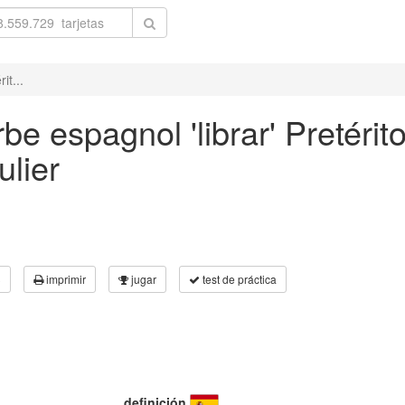
it...
be espagnol 'librar' Pretéri
ulier
3
imprimir
jugar
test de práctica
definición