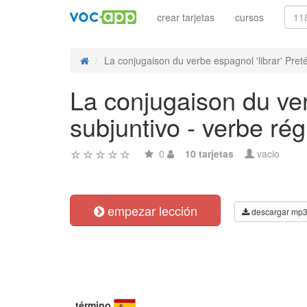
crear tarjetas
cursos
La conjugaison du verbe espagnol 'librar' Pretér
La conjugaison du ver
subjuntivo - verbe rég
0
10 tarjetas
vacio
empezar lección
descargar mp
término