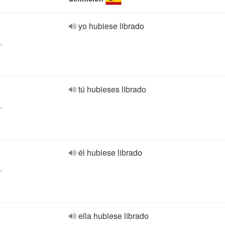
yo hubiese librado
,
tú hubieses librado
,
él hubiese librado
,
ella hubiese librado