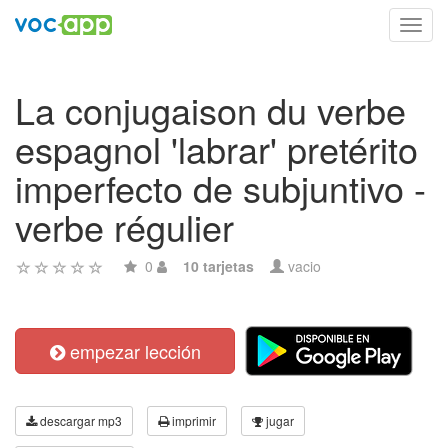
Toggl
navig
La conjugaison du verbe
espagnol 'labrar' pretérito
imperfecto de subjuntivo -
verbe régulier
0
10 tarjetas
vacio
empezar lección
descargar mp3
imprimir
jugar