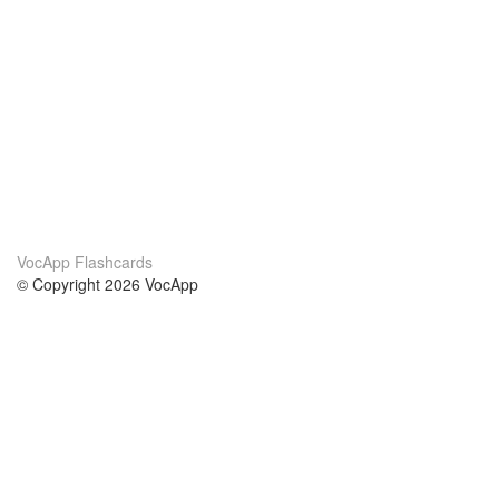
VocApp Flashcards
© Copyright 2026 VocApp
02-798 Mielczarskiego 8/58
Warsaw, Poland (EU)