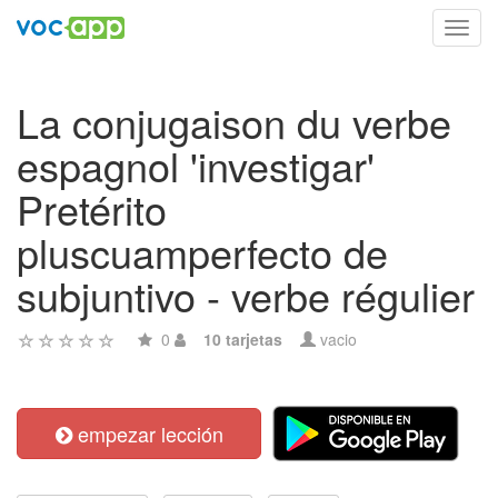
Toggl
navig
La conjugaison du verbe
espagnol 'investigar'
Pretérito
pluscuamperfecto de
subjuntivo - verbe régulier
0
10 tarjetas
vacio
empezar lección