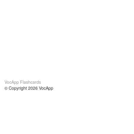
VocApp Flashcards
© Copyright 2026 VocApp
02-798 Mielczarskiego 8/58
Warsaw, Poland (EU)