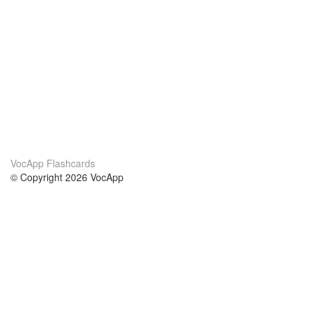
VocApp Flashcards
© Copyright 2026 VocApp
02-798 Mielczarskiego 8/58
Warsaw, Poland (EU)