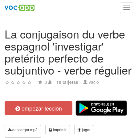
Toggl
navig
La conjugaison du verbe
espagnol 'investigar'
pretérito perfecto de
subjuntivo - verbe régulier
0
10 tarjetas
vacio
empezar lección
descargar mp3
imprimir
jugar